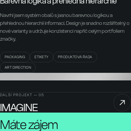
Barevná logika a přehledná hierarchie
Navrhl jsem systém obalů s jasnou barevnou logikou a
přehlednou hierarchií informací. Design je snadno rozšiřitelný o
nové varianty a udržuje konzistenci napříč celým portfoliem
značky.
PACKAGING
ETIKETY
PRODUKTOVÁ ŘADA
ART DIRECTION
DALŠÍ PROJEKT — 05
IMAGINE
Máte zájem