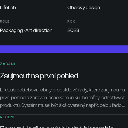
LifeLab
Obalový design
ROLE
ROK
Packaging · Art direction
2023
ZADÁNÍ
Zaujmout na první pohled
LifeLab potřeboval obaly produktové řady, které zaujmou na
první pohled a zároveň jasně komunikují benefity jednotlivých
produktů. Systém musel být škálovatelný napříč celou řadou.
ŘEŠENÍ